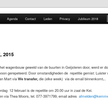
mmerekoor uit Geijsteren.
Agenda
Contact
Leden
Privacy
Jubileum 2018
Geijsteren
, 2015
het wagenbouw geweld van de buurten in Geijsteren door, werd er do
oon gerepeteerd. Door omstandigheden de repetitie gemist: Luister 
n Mart via
We transfer,
die (elke week) via de email binnenkomt
.
..
rdag 12 februari is de repetitie om 20.00 uur in zaal de Kei.
en via Thea Moors, tel. 077-3971799, email adres
afmelden@kemmer