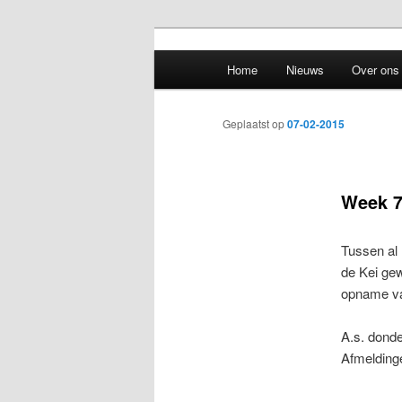
De officiele website van het Ke
Main menu
Home
Nieuws
Over ons
Skip to primary content
Skip to secondary content
Kemmerekoor 
Post navigation
Geplaatst op
07-02-2015
Week 7
Tussen al 
de Kei gew
opname va
A.s. donde
Afmelding