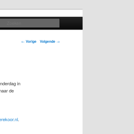
Search
←
Vorige
Volgende
→
nderdag in
naar de
ekoor.nl
.