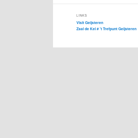
LINKS
Visit Geijsteren
Zaal de Kei # 't Trefpunt Geijsteren